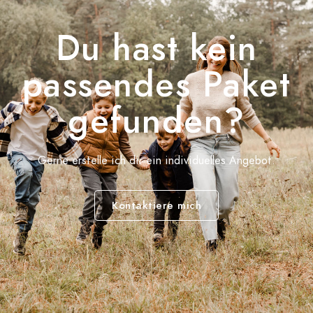
Du hast kein
passendes Paket
gefunden?
Gerne erstelle ich dir ein individuelles Angebot.
Kontaktiere mich